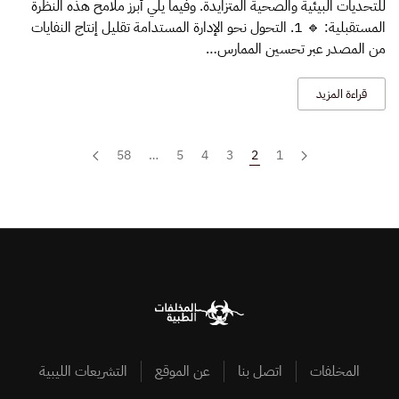
الطبية
للتحديات البيئية والصحية المتزايدة. وفيما يلي أبرز ملامح هذه النظرة
في
المستقبلية: 🔹 1. التحول نحو الإدارة المستدامة تقليل إنتاج النفايات
المستشفيات
من المصدر عبر تحسين الممارس…
والمراكز
الصحية
قراءة المزيد
58
…
5
4
3
2
1
المخلفات
اتصل بنا
عن الموقع
التشريعات الليبية