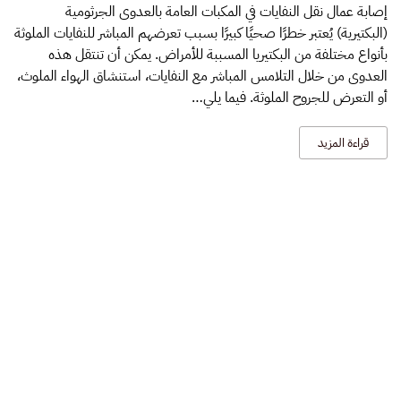
إصابة عمال نقل النفايات في المكبات العامة بالعدوى الجرثومية
لعمال
(البكتيرية) يُعتبر خطرًا صحيًا كبيرًا بسبب تعرضهم المباشر للنفايات الملوثة
نقل
النفايات
بأنواع مختلفة من البكتيريا المسببة للأمراض. يمكن أن تنتقل هذه
في
العدوى من خلال التلامس المباشر مع النفايات، استنشاق الهواء الملوث،
المكبات
أو التعرض للجروح الملوثة. فيما يلي…
العامة
قراءة المزيد