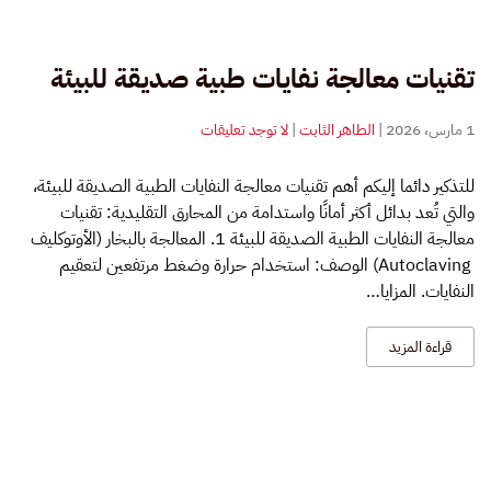
تقنيات معالجة نفايات طبية صديقة للبيئة
على
1 مارس، 2026
|
الطاهر الثابت
|
لا توجد تعليقات
تقنيات
معالجة
للتذكير دائما إليكم أهم تقنيات معالجة النفايات الطبية الصديقة للبيئة،
نفايات
والتي تُعد بدائل أكثر أمانًا واستدامة من المحارق التقليدية: تقنيات
طبية
صديقة
معالجة النفايات الطبية الصديقة للبيئة 1. المعالجة بالبخار (الأوتوكليف
للبيئة
Autoclaving) الوصف: استخدام حرارة وضغط مرتفعين لتعقيم
النفايات. المزايا…
قراءة المزيد