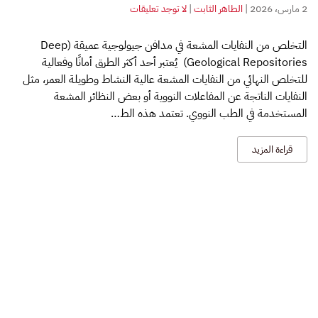
على
2 مارس، 2026
|
الطاهر الثابت
|
لا توجد تعليقات
التخلص
من
التخلص من النفايات المشعة في مدافن جيولوجية عميقة (Deep
النفايات
Geological Repositories) يُعتبر أحد أكثر الطرق أمانًا وفعالية
المشعة
في
للتخلص النهائي من النفايات المشعة عالية النشاط وطويلة العمر، مثل
مدافن
النفايات الناتجة عن المفاعلات النووية أو بعض النظائر المشعة
جيولوجية
المستخدمة في الطب النووي. تعتمد هذه الط…
عميقة
قراءة المزيد