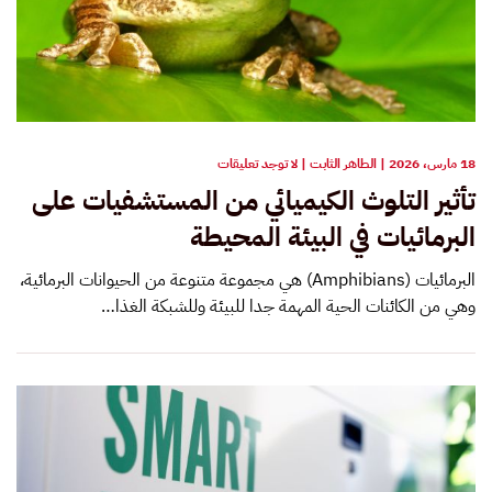
على
18 مارس، 2026
|
الطاهر الثابت
|
لا توجد تعليقات
تأثير
تأثير التلوث الكيميائي من المستشفيات على
التلوث
الكيميائي
البرمائيات في البيئة المحيطة
من
المستشفيات
على
البرمائيات (Amphibians) هي مجموعة متنوعة من الحيوانات البرمائية،
البرمائيات
في
وهي من الكائنات الحية المهمة جدا للبيئة وللشبكة الغذا…
البيئة
المحيطة