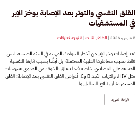
القلق النفسي والتوتر بعد الإصابة بوخز الإبر
في المستشفيات
على
8 مارس، 2026
|
الطاهر الثابت
|
لا توجد تعليقات
القلق
النفسي
تعد إصابات وخز الإبر من أخطر الحوادث المهنية في البيئة الصحية، ليس
والتوتر
فقط بسبب مخاطرها الطبية المحتملة، بل أيضًا بسبب آثارها النفسية
بعد
الإصابة
العميقة على المصابين، خاصة فيما يتعلق بالخوف من العدوى بفيروسات
بوخز
مثل HIV، والتهاب الكبد B وC. أعراض القلق النفسي بعد الإصابة: القلق
الإبر
المستمر بشأن نتائج التحاليل وا…
في
المستشفيات
قراءة المزيد