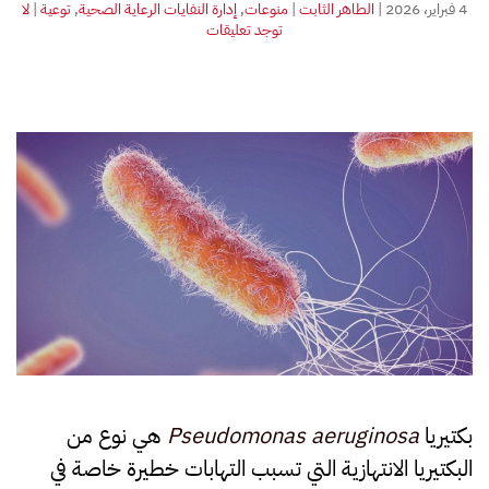
4 فبراير، 2026
|
الطاهر الثابت
|
منوعات
,
إدارة النفايات الرعاية الصحية
,
توعية
|
لا
على
توجد تعليقات
مخاطر
وجود
بكتيريا
Pseudomonas
aeruginosa
في
نفايات
الرعاية
الصحية
لمستشفى
الحروق
والتجميل
بكتيريا
Pseudomonas aeruginosa
هي نوع من
البكتيريا الانتهازية التي تسبب التهابات خطيرة خاصة في