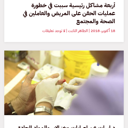
أربعة مشاكل رئيسية سببت في خطورة
عمليات الحقن على المريض والعاملين في
الصحة والمجتمع
على
18 أكتوبر، 2018 | الطاهر الثابت | لا توجد تعليقات
أربعة
مشاكل
رئيسية
سببت
في
خطورة
عمليات
الحقن
على
المريض
والعاملين
في
الصحة
والمجتمع
دراسات عن إصابات وخز الإبر والمواد الحادة