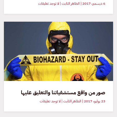
على
6 ديسمبر، 2017 | الطاهر الثابت | لا توجد تعليقات
الميكروبات
الممرضة:
قدرة
بقاءها
حية
في
المخلفات
الطبية
صور من واقع مستشفياتنا والتعليق عليها
على
23 يوليو، 2017 | الطاهر الثابت | لا توجد تعليقات
صور
من
واقع