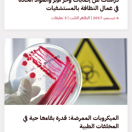
في عمال النظافة بالمستشفيات
على
6 ديسمبر، 2017 | الطاهر الثابت | 3 تعليقات
دراسات
عن
إصابات
وخز
الإبر
والمواد
الحادة
في
عمال
النظافة
بالمستشفيات
الميكروبات الممرضة: قدرة بقاءها حية في
المخلفات الطبية