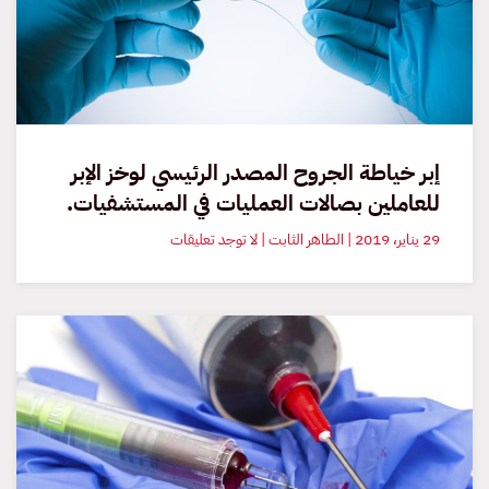
أو
تكسر
حاويات
النفايات
الحادة.
إبر خياطة الجروح المصدر الرئيسي لوخز الإبر
للعاملين بصالات العمليات في المستشفيات.
على
29 يناير، 2019 | الطاهر الثابت | لا توجد تعليقات
إبر
خياطة
الجروح
المصدر
الرئيسي
لوخز
الإبر
للعاملين
بصالات
العمليات
في
المستشفيات.