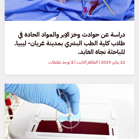
دراسة عن حوادث وخز الإبر والمواد الحادة في
طلاب كلية الطب البشري بمدينة غريان- ليبيا.
للباحثة نجاة العابد.
على
22 يناير، 2019 | الطاهر الثابت | لا توجد تعليقات
دراسة
عن
حوادث
وخز
الإبر
والمواد
الحادة
في
طلاب
كلية
الطب
البشري
بمدينة