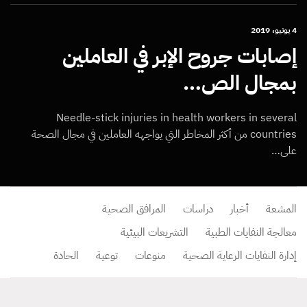
4 يونيو، 2019
إصابات جروح الإبر في العاملين
بمجال الص…
Needle-stick injuries in health workers in several
countries من أكثر المخاطر التي يواجهه العاملين في مجال الصحة
على…
المشعة
أخبار
دراسات
المرافق الصحية
معالجة النفايات الطبية
التشريعات البيئية
إدارة النفايات الرعاية الصحية
منوعات
توعية
الحادة