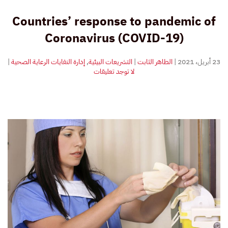
Countries’ response to pandemic of
Coronavirus (COVID-19)
23 أبريل، 2021
|
الطاهر الثابت
|
التشريعات البيئية
,
إدارة النفايات الرعاية الصحية
|
على
لا توجد تعليقات
أستجابة
الدول
لجائحة
فيروس
الكورونا
المستجد
كوفيد-19