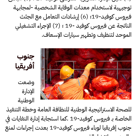
توجيهية لاستخدام معدات الوقاية الشخصية -لمجابهة
فيروس كوفيد-19؛ (6) إرشادات التعامل مع الجثث
الناتجة عن فيروس كوفيد -19 ؛ (7) الإجراء التشغيلي
الموحد لتنظيف وتطهير سيارات الإسعاف.
جنوب
أفريقيا
وضعت
الإدارة
الوطنية
للصحة الاستراتيجية الوطنية للنظافة العامة وخطة التنفيذ
الخاصة بـ فيروس كوفيد-19 .كما استجابة إدارة النفايات في
جنوب إفريقيا لوباء فيروس كوفيد-19 بعدت إجراءات لمنع