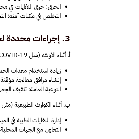
الحرق
: حرق النفايات في محا
التخلص في مكبات آمنة
: ال
3.
إجراءات محددة لح
أ. أثناء الأوبئة
(
مثل
COVID-19)
زيادة استخدام معدات الحم
إنشاء مرافق معالجة مؤقتة
:
التوعية العامة
: تثقيف الجمه
ب. أثناء الكوارث الطبيعية (مثل ا
إدارة النفايات الطبية في المي
التعاون مع الجهات المحلية
: