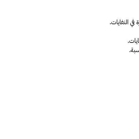
 في النفايات.
يات.
بة.