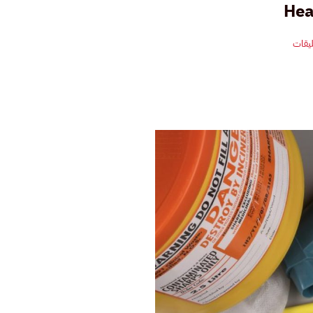
Hea
على
ليقات
إدارة
النفايات
الطبية
في
حالات
الطوارئ