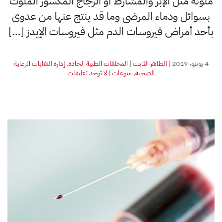
ملوثة مثل الإبر والمشارط أو الزجاج المكسور الملوث
بسوائل ودماء المرضى وما قد ينتج عنها من عدوى
بأحد أمراض فيروسات الدم مثل فيروسات الإيدز […]
4 يونيو، 2019
|
الطاهر الثابت
|
المخلفات الطبية الحادة
,
إدارة النفايات الرعاية
على
الصحية
,
منوعات
|
لا توجد تعليقات
إصابات
جروح
الإبر
في
العاملين
بمجال
الصحة
في
عدة
دول