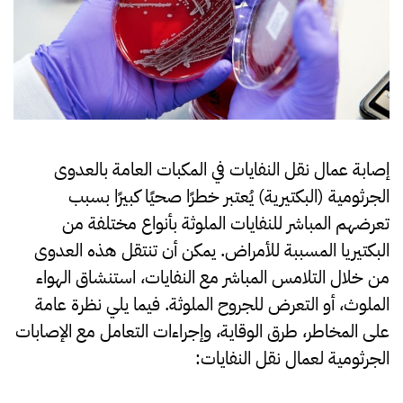
إصابة عمال نقل النفايات في المكبات العامة بالعدوى
الجرثومية (البكتيرية) يُعتبر خطرًا صحيًا كبيرًا بسبب
تعرضهم المباشر للنفايات الملوثة بأنواع مختلفة من
البكتيريا المسببة للأمراض. يمكن أن تنتقل هذه العدوى
من خلال التلامس المباشر مع النفايات، استنشاق الهواء
الملوث، أو التعرض للجروح الملوثة. فيما يلي نظرة عامة
على المخاطر، طرق الوقاية، وإجراءات التعامل مع الإصابات
الجرثومية لعمال نقل النفايات: