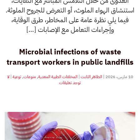
العدوى من خلال التلامس المباشر مع النفايات،
استنشاق الهواء الملوث، أو التعرض للجروح الملوثة.
فيما يلي نظرة عامة على المخاطر، طرق الوقاية،
وإجراءات التعامل مع الإصابات […]
Microbial infections of waste
transport workers in public landfills
10 مارس، 2026
|
الطاهر الثابت
|
المخلفات الطبية المعدية
,
منوعات
,
توعية
|
لا
على
توجد تعليقات
الإصابات
الجرثومية
لعمال
نقل
النفايات
في
المكبات
العامة