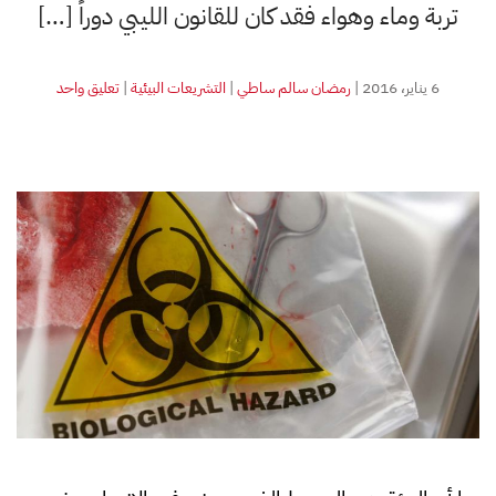
تربة وماء وهواء فقد كان للقانون الليبي دوراً […]
على
6 يناير، 2016
|
رمضان سالم ساطي
|
التشريعات البيئية
|
تعليق واحد
التشريعات
البيئية
الليبية
والمخلفات
الطبية