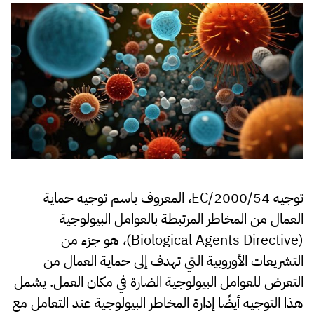
من
المخاط
المرتب
بالعوا
البيولو
في
بيئة
العمل
توجيه 2000/54
/EC
، المعروف باسم
توجيه حماية
العمال من المخاطر المرتبطة بالعوامل البيولوجية
(Biological Agents Directive)
، هو جزء من
التشريعات الأوروبية التي تهدف إلى حماية العمال من
التعرض للعوامل البيولوجية الضارة في مكان العمل. يشمل
هذا التوجيه أيضًا إدارة المخاطر البيولوجية عند التعامل مع