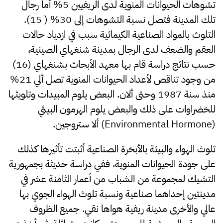
تشوهات الحيوانات المنوية لدى الريفيين 5% أما رجال
تلك المدينة فتصل نسبة التشوهات إلى 30% ( 15).
التلوث بالمواد الصناعية الكيمائية سبب في ازدياد حالات
العقم والضعف لدى الرجال بمدينة شنغهاي الصينية،
حسب نتائج دراسة قام بها معهد الأبحاث بشنغهاي (16)
من وجود تناقص لأعداد الحيوانات المنوية تصل ألي 21%
منذ سنة 1987 وحتى ألان. البعض يلوم المبيدات وتلويثها
للخضراوات على ذلك والبعض يلوم الهرمون البيئي
(Environmental Hormone) ألا ستروجين.
تلوث الهواء والبيئة بالأبخرة الصناعية أثبتت تأثيرها كذلك
على جودة الحيوانات المنوية، ففي دراسة حديثة بجمهورية
التشيك لمجموعة من الشباب من أعمار الثامنة عشر في
مدينتين إحداهما صناعية ونسبة تلوث الهواء الجوي بها
عالي والأخرى مدينة ريفية هواها نقي. جميع الظروف