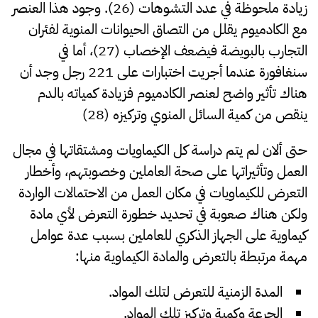
زيادة ملحوظة في عدد التشوهات (26). وجود هذا العنصر
مع الكادميوم يقلل من التصاق الحيوانات المنوية لفئران
التجارب بالبويضة فيضعف الإخصاب (27)، أما في
سنغافورة عندما أجريت اختبارات على 221 رجل وجد أن
هناك تأثير واضح لعنصر الكادميوم فزيادة كمياته بالدم
ينقص من كمية السائل المنوي وتركيزه (28)
حتى ألان لم يتم دراسة كل الكيماويات ومشتقاتها في مجال
العمل وتأثيراتها على صحة العاملين وخصوبتهم، وأخطار
التعرض للكيماويات في مكان العمل من الاحتمالات الواردة
ولكن هناك صعوبة في تحديد خطورة التعرض لأي مادة
كيماوية على الجهاز الذكري للعاملين بسبب عدة عوامل
مهمة مرتبطة بالتعرض والمادة الكيماوية منها:
المدة الزمنية للتعرض لتلك المواد.
الجرعة وكمية وتركيز تلك المواد.