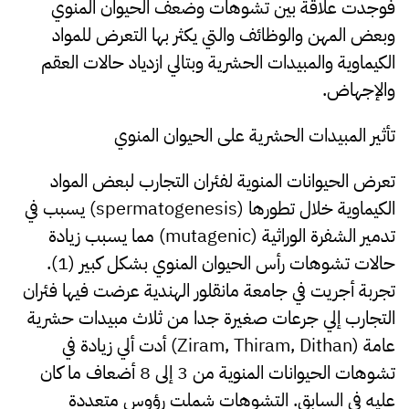
فوجدت علاقة بين تشوهات وضعف الحيوان المنوي
وبعض المهن والوظائف والتي يكثر بها التعرض للمواد
الكيماوية والمبيدات الحشرية وبتالي ازدياد حالات العقم
والإجهاض.
تأثير المبيدات الحشرية على الحيوان المنوي
تعرض الحيوانات المنوية لفئران التجارب لبعض المواد
الكيماوية خلال تطورها (spermatogenesis) يسبب في
تدمير الشفرة الوراثية (mutagenic) مما يسبب زيادة
حالات تشوهات رأس الحيوان المنوي بشكل كبير (1).
تجربة أجريت في جامعة مانقلور الهندية عرضت فيها فئران
التجارب إلي جرعات صغيرة جدا من ثلاث مبيدات حشرية
عامة (Ziram, Thiram, Dithan) أدت ألي زيادة في
تشوهات الحيوانات المنوية من 3 إلى 8 أضعاف ما كان
عليه في السابق. التشوهات شملت رؤوس متعددة