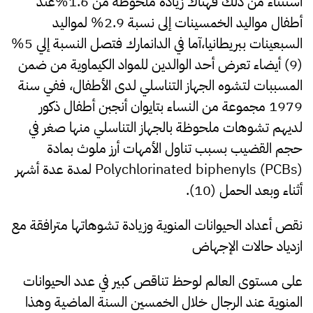
استثناء من ذلك فهناك زيادة ملحوظة من 1.6%عند
أطفال مواليد الخمسينات إلى نسبة 2.9% لمواليد
السبعينات ببريطانيا،آما في الدانمارك فتصل النسبة إلي 5%
(9) أيضاء تعرض أحد الوالدين للمواد الكيماوية من ضمن
المسببات لتشوه الجهاز التناسلي لدى الأطفال، ففي سنة
1979 مجموعة من النساء بتايوان أنجبن أطفال ذكور
لديهم تشوهات ملحوظة بالجهاز التناسلي منها صغر في
حجم القضيب بسبب تناول الأمهات أرز ملوث بمادة
Polychlorinated biphenyls (PCBs) لمدة عدة أشهر
أثناء وبعد الحمل (10).
نقص أعداد الحيوانات المنوية وزيادة تشوهاتها مترافقة مع
ازدياد حالات الإجهاض
على مستوى العالم لوحظ تناقص كبير في عدد الحيوانات
المنوية عند الرجال خلال الخمسين السنة الماضية وهذا