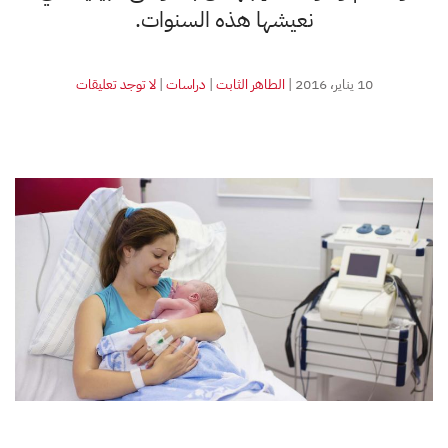
نعيشها هذه السنوات.
على
10 يناير، 2016
|
الطاهر الثابت
|
دراسات
|
لا توجد تعليقات
الحيوان
المنوي
والبيئة:
الضعف
والتشوهات
بسبب
التعرض
للمواد
الكيماوية