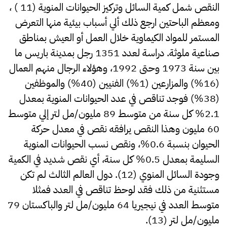
النقص شمل كمية السائل وتركيز الحيوانات المنوية (11 ) ،
ومعظم الباحتين ارجع ذلك ألي أسباب بيئية منها التعرض
المستمر للمواد الكيماوية خلال العمل أو العيش بمناطق
صناعية ملوثة. دراسة لعدد 1351 رجل بمدينة باريس ما
بين سنة 1973 وحتى 1992، وهؤلاء الرجال منهم العمال
(16%) والمزارعين (1%) الفنيين (40%) والموظفين
(38%) فوجد تناقص في عدد الحيوانات المنوية بمعدل
2.1% كل سنة من متوسط 89 مليون/مل لتر إلي متوسط
60 مليون وهذا النقص يرافقه نقص في معدل حركة
الحيوان بنسبة 0.6%، ونقص نسب الحيوانات المنوية
السليمة بمعدل 0.5% كل سنة، أي نقص شديد في الكمية
وجودة السائل المنوي (12). دول العالم الثالث لم تكن
مستثنية من ذلك فقد لوحظ تناقص في العدد فمثلا
متوسط العدد في نيجيريا 64 مليون/مل لتر والباكستان 79
مليون/مل لتر (13).