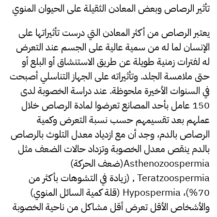
تأثير الرصاص وبعض المعادن الثقيلة على الحيوان المنوي
يعتبر الرصاص من أكثر المعادن التي درست تأثيراتها على
الإنسان لما له من سمية عالية على الجسم عند التعرض
له لفترات زمنية طويلة عن طريق الاستنشاق أو البلع أو
حتى ملامسة الجلد. وتأثيراته على الجهاز التناسلي أصبحت
في السنوات الأخيرة ملحوظة. عند دراسة الخصوبة لدى
150 عامل بأحد المصانع تعرضوا لمادة الرصاص خلال
عملهم بعد تقسيمهم حسب نسبة التعرض وكمية
الرصاص بالدم، وجد أن مع ازدياد معدل التلوث بالرصاص
بالدم ينقص معدل الخصوبة وتزداد حالات الضعف مثل
Asthenozoospermia(ضعف الحركة)
Teratzoospermia , (زيادة في التشوهات بأكثر من
70%)، Hypospermia (قلة كمية السائل المنوي)
والأشخاص الأقل تعرض أقل مشاكل من ناحية الخصوبة