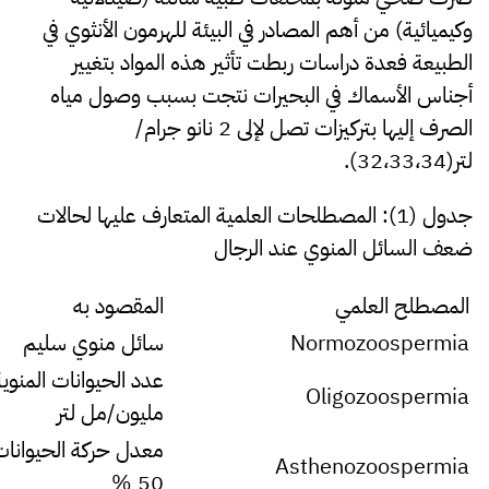
وكيميائية) من أهم المصادر في البيئة للهرمون الأنثوي في
الطبيعة فعدة دراسات ربطت تأثير هذه المواد بتغيير
أجناس الأسماك في البحيرات نتجت بسبب وصول مياه
الصرف إليها بتركيزات تصل لإلى 2 نانو جرام/
لتر(32،33،34).
جدول (1): المصطلحات العلمية المتعارف عليها لحالات
ضعف السائل المنوي عند الرجال
المصطلح العلمي
المقصود به
Normozoospermia
سائل منوي سليم
Oligozoospermia
مليون/مل لتر
معدل حركة الحيوانات
Asthenozoospermia
50 %