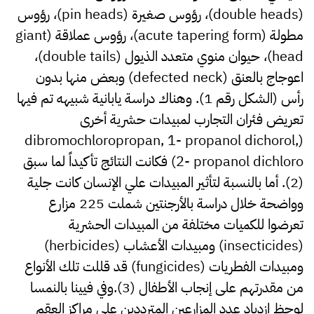
(double heads)، رؤوس صغيرة (pin heads)، رؤوس
مطولة (acute tapering form)، رؤوس عملاقة (giant
head)، حيوان منوي متعدد الذيول (double tails)،
اعوجاج بالعنق (defected neck) وبعض منها بدون
رأس (الشكل رقم 1). وهناك دراسة يابانية شبيهه تم فيها
تعريض فئران التجارب لمبيدات حشرية أخرى
(dibromochloropropan, 1- propanol dichorol,
2- propanol dichloro) فكانت النتائج تأكيداً لما سبق
(2). أما بالنسبة لتأثير المبيدات علي الإنسان كانت جلية
وواضحة خلال دراسة بالأرجنتين شملت 225 مزارع
تعرضوا للكميات مختلفة من المبيدات الحشرية
(insecticides) ومبيدات الأعشاب (herbicides)
ومبيدات الفطريات (fungicides) قد قللت تلك الأنواع
من مقدرتهم على إنجاب الأطفال (3).وفي فيينا بالنمسا
لوحظ ازدياد عدد المزارعين المترددين على مراكز العقم