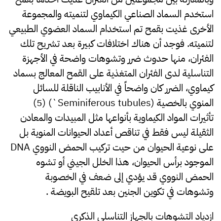
استخدم السماد الصناعي الكيماوي لتنميته والمجموعة
الأخرى غذيت بقمح تم استخدام السماد العضوي الطبيعي
لتنميته. فوجد أن هناك اختلافات كبيرة بعد تشريح تلك
الفئران، منها حدوث ضرر وتشوهات واضحة في الأجهزة
التناسلية لدى الفئران المتغذية على القمح المعالج بسماد
كيماوي، الضرر كان واضحاً في الأنابيب الناقلة للسائل
المنوي بالخصية (Seminiferous tubules`) (5)
تأثيرات المواد الكيماوية بأنواعها مثل المبيدات والمعادن
الثقيلة ليس فقط في تناقص أعداد الحيوانات المنوية بل
على نوعية الحيوان من حيت تركيب الحمض النووي DNA
الموجود برأس الحيوان، هذا الخلل الجيني أو تشوه
الحمض النووي قد يؤدي إلى ضعف في الخصوبة
وتشوهات في تكوين الجنين بعد تلقيح البويضة .
ازدياد التشوهات بالجهاز التناسلي الذكري