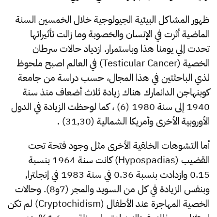
ظهور المشاكل البيئية الجيولوجية خلال الخمسين السنة
الماضية أثرت في الإنسان والخصوبة وما زالت تأثيراتها
تحدت إلي يومنا هذا وباستمرار. ازدياد حالات سرطان
الخصية (Testicular Cancer) في العالم اصبح ملحوظ
لذي الباحثتين في هذا المجال، حسب دراسة من جامعة
كوبنهاجن الدانمارك هناك زيادة ثلاث أضعاف منذ سنة
1940 إلى سنة 1980 (6) ، كما لوحظت الزيادة في الدول
الأوروبية الأخرى وأمريكا الشمالية (31,30) .
أما التشوهات الخلقية الأخرى مثل وجود فتحة تحت
القضيب (Hypospadias) كانت سنة 1964 بنسبة
0.15 وازدادت بنسبة 0.36 في سنة 1983 في إنجلترا,
وبنفس الزيادة في كل من السويد والمجر (7و8). وحالات
الخصية المهاجرة عند الأطفال (Cryptochidism) لم تكن