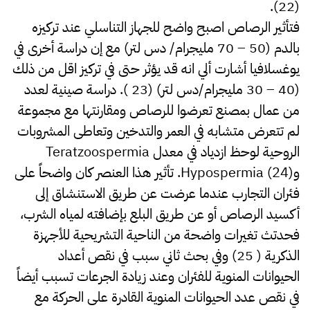
(22).
فتأثير الرصاص اصبح واضح للجهاز التناسلي عند تركيزه
بالدم (50 – 70 مليجرام/ دس لتر) مع إن دراسة أخرى في
يوغسلافيا أشارت ألي انه قد يؤثر حتى في تركيز اقل من ذلك
(40 – 30 مليجرام/دس لتر) (23 ). دراسة صينية لعدد
من عمال بمصنع تعرضوا للرصاص ومقارنتها مع مجموعة
لم تتعرض متشابه في العمر والتدخين وتعاطى المشروبات
الروحية لوحظ ازدياد في معدل Teratzoospermia
وHypospermia (24). تأثير هذا العنصر كان واضحاً على
فئران التجارب عندما عرضت عن طريق الاستنشاق إلى
أكسيد الرصاص أو عن طريق البلع بإضافته لمياه الشرب،
فحدتث تغيرات واضحة من الناحية التشريحية للأجهزة
الذكرية ( 25) وفي بحث ثاني سبب في نقص أعداد
الحيوانات المنوية للفئران وعند زيادة الجرعات تسبب أيضاً
في نقص عدد الحيوانات المنوية القادرة على الحركة مع