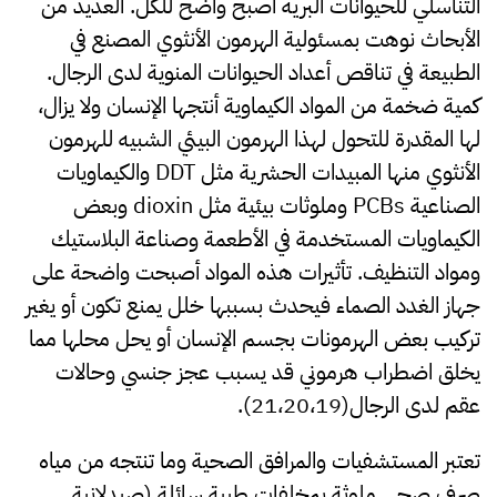
التناسلي للحيوانات البرية اصبح واضح للكل. العديد من
الأبحاث نوهت بمسئولية الهرمون الأنثوي المصنع في
الطبيعة في تناقص أعداد الحيوانات المنوية لدى الرجال.
كمية ضخمة من المواد الكيماوية أنتجها الإنسان ولا يزال،
لها المقدرة للتحول لهذا الهرمون البيئي الشبيه للهرمون
الأنثوي منها المبيدات الحشرية مثل DDT والكيماويات
الصناعية PCBs وملوثات بيئية مثل dioxin وبعض
الكيماويات المستخدمة في الأطعمة وصناعة البلاستيك
ومواد التنظيف. تأثيرات هذه المواد أصبحت واضحة على
جهاز الغدد الصماء فيحدث بسببها خلل يمنع تكون أو يغير
تركيب بعض الهرمونات بجسم الإنسان أو يحل محلها مما
يخلق اضطراب هرموني قد يسبب عجز جنسي وحالات
عقم لدى الرجال(21،20،19).
تعتبر المستشفيات والمرافق الصحية وما تنتجه من مياه
صرف صحي ملوثة بمخلفات طبية سائلة (صيدلانية