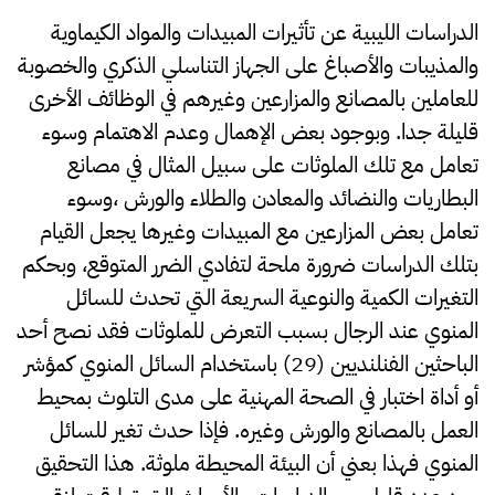
الدراسات الليبية عن تأثيرات المبيدات والمواد الكيماوية
والمذيبات والأصباغ على الجهاز التناسلي الذكري والخصوبة
للعاملين بالمصانع والمزارعين وغيرهم في الوظائف الأخرى
قليلة جدا. وبوجود بعض الإهمال وعدم الاهتمام وسوء
تعامل مع تلك الملوثات على سبيل المثال في مصانع
البطاريات والنضائد والمعادن والطلاء والورش ،وسوء
تعامل بعض المزارعين مع المبيدات وغيرها يجعل القيام
بتلك الدراسات ضرورة ملحة لتفادي الضرر المتوقع، وبحكم
التغيرات الكمية والنوعية السريعة التي تحدث للسائل
المنوي عند الرجال بسبب التعرض للملوثات فقد نصح أحد
الباحثين الفنلنديين (29) باستخدام السائل المنوي كمؤشر
أو أداة اختبار في الصحة المهنية على مدى التلوث بمحيط
العمل بالمصانع والورش وغيره. فإذا حدث تغير للسائل
المنوي فهذا بعني أن البيئة المحيطة ملوثة. هذا التحقيق