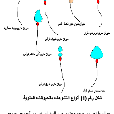
وبالمقارنة بين مجموعتين من الفئران غذيت أحدها بقمح