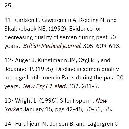
25.
11- Carlsen E, Giwercman A, Keiding N, and
Skakkebaek NE. (1992). Evidence for
decreasing quality of semen during past 50
years.
British Medical journal
.
305,
609-613.
12- Auger J, Kunstmann JM, Czglik F, and
Jouannet P. (1995). Decline in semen quality
amonge fertile men in Paris during the past 20
years.
New Engl J. Med
.
332,
281-5.
13- Wright L. (1996). Silent sperm.
New
Yorker.
January 15, pgs 42-48, 50-53, 55.
14- Furuhjelm M, Jonson B, and Lagergren C