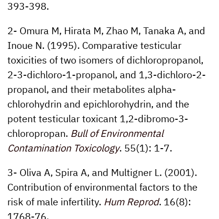
393-398.
2- Omura M, Hirata M, Zhao M, Tanaka A, and
Inoue N. (1995). Comparative testicular
toxicities of two isomers of dichloropropanol,
2-3-dichloro-1-propanol, and 1,3-dichloro-2-
propanol, and their metabolites alpha-
chlorohydrin and epichlorohydrin, and the
potent testicular toxicant 1,2-dibromo-3-
chloropropan.
Bull of Environmental
Contamination Toxicology
.
55(1):
1-7.
3- Oliva A, Spira A, and Multigner L. (2001).
Contribution of environmental factors to the
risk of male infertility.
Hum Reprod
.
16(8):
1768-76.