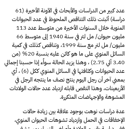
عدد كبير من الدراسات والأبحاث في الآونة الأخيرة (61
دراسة) أثبتت ذلك التناقص الملحوظ في عدد الحيوانات
المنوية خلال السنوات الأخيرة من متوسط عدد 113
مليون حيوان/ مل لتر في سنة 1940 إلى متوسط 66
مليون/ مل لتر مع سنة 1999، وتناقص كذلك في كمية
السائل المنوي على ما هو كائن عليه بنسبة 20% (من
3.40 ألي 2.75) ، وهذا يزيد الحالة سواًء إذا حسبنا إجمالي
عدد الحيوانات وكثافتها في السائل المنوي ككل (6) ، أي
بمعني آخر أن رجل اليوم ينتج نصف ما ينتجه الرجل في
الأربعينات، وهذا النقص قابله ازدياد عدد حالات الولادات
المشوهة والإجهاضات المتكررة.
عدة دراسات نوهت بوجود علاقة بين زيادة حالات
الإخفاقات في الحمل وازدياد تشوهات الحيوان المنوي،
ففي دراسة بقسم الولادة وأمراض النساء بمستشفى