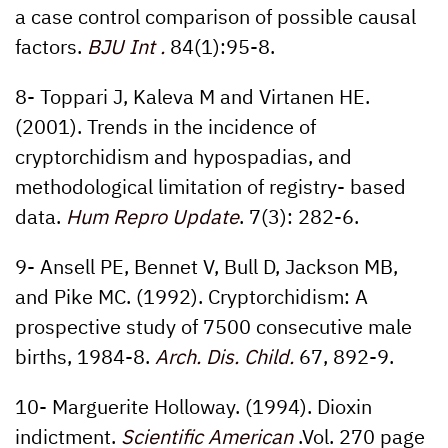
a case control comparison of possible causal
factors.
BJU Int .
84(1):
95-8.
8- Toppari J, Kaleva M and Virtanen HE.
(2001). Trends in the incidence of
cryptorchidism and hypospadias, and
methodological limitation of registry- based
data.
Hum Repro Update
.
7(3):
282-6.
9- Ansell PE, Bennet V, Bull D, Jackson MB,
and Pike MC. (1992). Cryptorchidism: A
prospective study of 7500 consecutive male
births, 1984-8.
Arch. Dis. Child.
67,
892-9.
10- Marguerite Holloway. (1994). Dioxin
indictment.
Scientific American
.Vol.
270
page