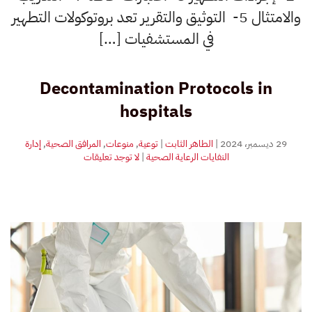
والامتثال 5- التوثيق والتقرير تعد بروتوكولات التطهير
في المستشفيات […]
Decontamination Protocols in
hospitals
29 ديسمبر، 2024
|
الطاهر الثابت
|
توعية
,
منوعات
,
المرافق الصحية
,
إدارة
على
النفايات الرعاية الصحية
|
لا توجد تعليقات
بروتوكولات
التطهير
في
المستشفيات