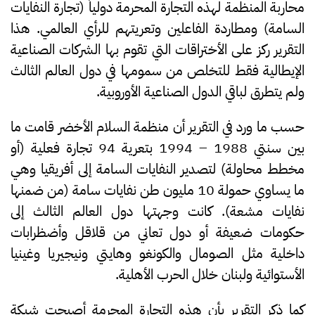
محاربة المنظمة لهذه التجارة المحرمة دولياً (تجارة النفايات
السامة) ومطاردة الفاعلين وتعريتهم للرأي العالمي. هذا
التقرير ركز على الأختراقات التي تقوم بها الشركات الصناعية
الإيطالية فقط للتخلص من سمومها في دول العالم الثالث
ولم يتطرق لباقي الدول الصناعية الأوروبية.
حسب ما ورد في التقرير أن منظمة السلام الأخضر قامت ما
بين سنتي 1988 – 1994 بتعرية 94 تجارة فعلية (أو
مخطط محاولة) لتصدير النفايات السامة إلى أفريقيا وهي
ما يساوي حمولة 10 مليون طن نفايات سامة (من ضمنها
نفايات مشعة). كانت وجهتها دول العالم الثالث إلى
حكومات ضعيفة أو دول تعاني من قلاقل وأضظرابات
داخلية مثل الصومال والكونغو وهايتي ونيجيريا وغينيا
الأستوائية ولبنان خلال الحرب الأهلية.
كما ذكر التقرير بأن هذه التجارة المحرمة أصبحت شبكة