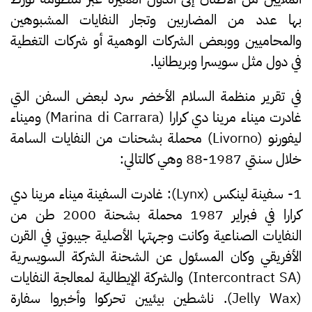
بها عدد من المضاربين وتجار النفايات المشبوهين
والمحاميين ووبعض الشركات الوهمية أو شركات التغطية
في دول مثل سويسرا وبريطانيا.
في تقرير منظمة السلام الأخضر سرد لبعض السفن التي
غادرت ميناء مرينا دي كرارا (Marina di Carrara) وميناء
ليفورنو (Livorno) محملة بشحنات من النفايات السامة
خلال سنتي 1987-88 وهي كالتالي:
1- سفينة لينكس (Lynx):
غادرت السفينة ميناء مرينا دي
كرارا في فبراير 1987 محملة بشحنة 2000 طن من
النفايات الصناعية وكانت وجهتها الأصلية جيبوتي في القرن
الأفريقي وكان المسئول عن الشحنة الشركة السويسرية
(Intercontract SA) والشركة الإيطالية لمعالجة النفايات
(Jelly Wax). ناشطين بيئيين تحركوا وأخبروا سفارة