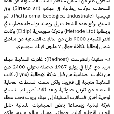
اسطول كبير من السفن سيغادر الميناء، المسئولة عن هذه
الشحنات شركات إيطالية في ميلانو (Sirteco srl) وفي
فينيسيا (Piattaforma Ecologica Industriale). تم
تنسيق لرفع هذه الشحنات إلى رومانيا بواسطة مضارب في
بريطانيا (Metrode Ltd) وشركة سويسرية (Eldip) وكانت
تقدر الكمية بـ 9000 طن من النفايات الصناعية من مناطق
شمال إيطاليا بتكلفة حوالي 7 مليون فرنك سويسري.
3- سفينة رادهوست (Radhost):
غادرت السفينة ميناء
مرينا دي كرارا في يونيو 1987 محملة بحوالي 2400 طن
من نفايات الصناعية من قبل شركة الإيطالية (Lynx). كانت
السفينة متجهة إلى فنزويلا ولكن منعت السلطات المحلية
السفينة من تنزيل حمولتها، وبعد ثلاث أشهر تم التنسيق
لوجهة أخرى فسافرت السفينة إلى ميناء بيروت تحت غطاء
شركة لبنانية وبمساعة بعض المليشيات اللبنانية خلال
الحرب الأهلية أنزلت حمولتها مقابل مبالغ مالية. ولكن