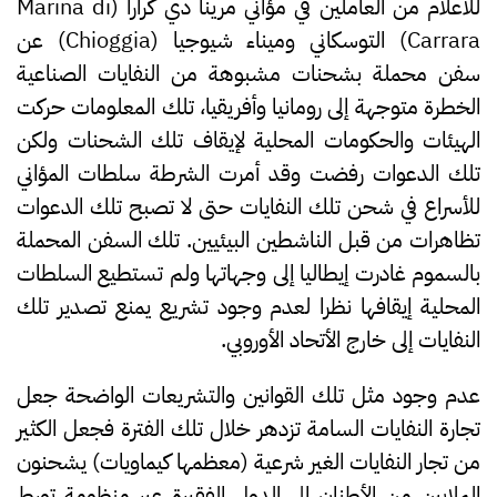
للأعلام من العاملين في مؤاني مرينا دي كرارا (Marina di
Carrara) التوسكاني وميناء شيوجيا (Chioggia) عن
سفن محملة بشحنات مشبوهة من النفايات الصناعية
الخطرة متوجهة إلى رومانيا وأفريقيا، تلك المعلومات حركت
الهيئات والحكومات المحلية لإيقاف تلك الشحنات ولكن
تلك الدعوات رفضت وقد أمرت الشرطة سلطات المؤاني
للأسراع في شحن تلك النفايات حتى لا تصبح تلك الدعوات
تظاهرات من قبل الناشطين البيئيين. تلك السفن المحملة
بالسموم غادرت إيطاليا إلى وجهاتها ولم تستطيع السلطات
المحلية إيقافها نظرا لعدم وجود تشريع يمنع تصدير تلك
النفايات إلى خارج الأتحاد الأوروبي.
عدم وجود مثل تلك القوانين والتشريعات الواضحة جعل
تجارة النفايات السامة تزدهر خلال تلك الفترة فجعل الكثير
من تجار النفايات الغير شرعية (معظمها كيماويات) يشحنون
الملايين من الأطنان إلى الدول الفقيرة عبر منظومة تورط