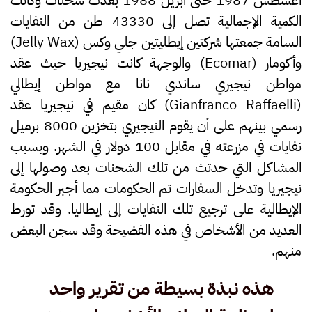
أغسطس 1987 حتى أبريل 1988 بعدت شحنات وكانت
الكمية الإجمالية تصل إلى 43330 طن من النفايات
السامة جمعتها شركتين إيطليتين جلي وكس (Jelly Wax)
وأكومار (Ecomar) والوجهة كانت نيجيريا حيث عقد
مواطن نيجيري ساندي نانا مع مواطن إيطالي
(Gianfranco Raffaelli) كان مقيم في نيجيريا عقد
رسمي بينهم على أن يقوم النيجيري بتخزين 8000 برميل
نفايات في مزرعته في مقابل 100 دولار في الشهر. وبسبب
المشاكل التي حدتث من تلك الشحنات بعد وصولها إلى
نيجيريا وتدخل السفارات تم الحكومات مما أجبر الحكومة
الإيطالية على ترجيع تلك النفايات إلى إيطاليا. وقد تورط
العديد من الأشخاص في هذه الفضيحة وقد سجن البعض
منهم.
هذه نبذة بسيطة من تقرير واحد