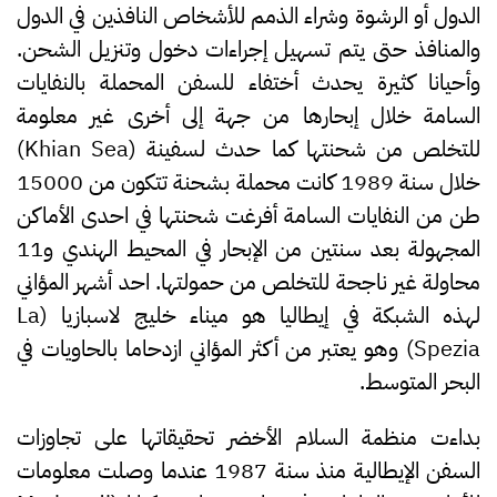
الدول أو الرشوة وشراء الذمم للأشخاص النافذين في الدول
والمنافذ حتى يتم تسهيل إجراءات دخول وتنزيل الشحن.
وأحيانا كثيرة يحدث أختفاء للسفن المحملة بالنفايات
السامة خلال إبحارها من جهة إلى أخرى غير معلومة
للتخلص من شحنتها كما حدث لسفينة (Khian Sea)
خلال سنة 1989 كانت محملة بشحنة تتكون من 15000
طن من النفايات السامة أفرغت شحنتها في احدى الأماكن
المجهولة بعد سنتين من الإبحار في المحيط الهندي و11
محاولة غير ناجحة للتخلص من حمولتها. احد أشهر المؤاني
لهذه الشبكة في إيطاليا هو ميناء خليج لاسبازيا (La
Spezia) وهو يعتبر من أكثر المؤاني ازدحاما بالحاويات في
البحر المتوسط.
بداءت منظمة السلام الأخضر تحقيقاتها على تجاوزات
السفن الإيطالية منذ سنة 1987 عندما وصلت معلومات