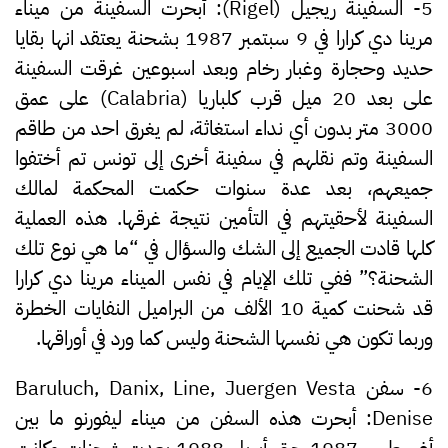
5- السفينة ريجيل (Rigel):
أبحرت السفينة من ميناء
مرينا دي كرارا في 9 سبتمبر 1987 بشحنة يعتقد انها بقايا
حديد وحجارة وغبار رخام وبعد اسبوعين غرقت السفينة
على بعد 20 ميل قرب كلباريا (Calabria) على عمق
3000 متر بدون أي نداء استغاثة، لم يغرق احد من طاقم
السفينة وتم نقلهم في سفينة أخرى إلى تونس تم أختفوا
جميعهم، بعد عدة سنوات حكمت المحكمة لمالك
السفينة لأحقيتهم في التأمين نتيجة غرقها. هذه العملية
كلها قادت الجميع إلى الشك والسؤال في “ما هي نوع تلك
الشحنة؟” ففي تلك الإيام في نفس الميناء مرينا دي كرارا
قد شحنت كمية 10 الألف من البراميل النفايات الخطرة
وربما تكون هي نفسها الشحنة وليس كما ورد في أوراقها.
6- سفن Baruluch, Danix, Line, Juergen Vesta
Denise:
أبحرت هذه السفن من ميناء ليفورنو ما بين