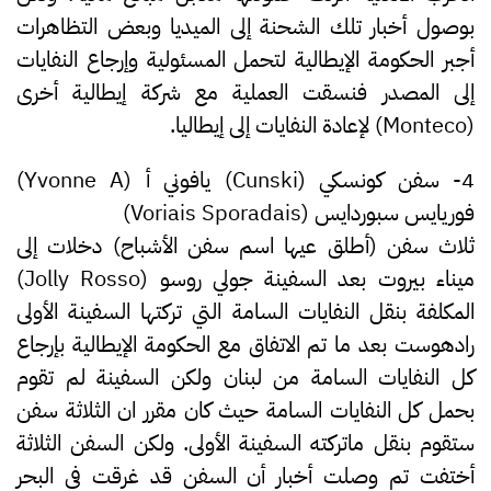
بوصول أخبار تلك الشحنة إلى الميديا وبعض التظاهرات
أجبر الحكومة الإيطالية لتحمل المسئولية وإرجاع النفايات
إلى المصدر فنسقت العملية مع شركة إيطالية أخرى
(Monteco) لإعادة النفايات إلى إيطاليا.
4- سفن كونسكي (Cunski) يافوني أ (Yvonne A)
فوريايس سبوردايس (Voriais Sporadais
)
ثلاث سفن (أطلق عيها اسم سفن الأشباح) دخلات إلى
ميناء بيروت بعد السفينة جولي روسو (Jolly Rosso)
المكلفة بنقل النفايات السامة التي تركتها السفينة الأولى
رادهوست بعد ما تم الاتفاق مع الحكومة الإيطالية بإرجاع
كل النفايات السامة من لبنان ولكن السفينة لم تقوم
بحمل كل النفايات السامة حيث كان مقرر ان الثلاثة سفن
ستقوم بنقل ماتركته السفينة الأولى. ولكن السفن الثلاثة
أختفت تم وصلت أخبار أن السفن قد غرقت في البحر