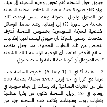
جيبوتي حول الشحنة فتم تحويل وجهة السفينة إلى ميناء
بورتو كابلو بفنزويلا حيث منعت السلطات المحلية السفينة
من الدخول وتنزيل الحمولة وبعد سنتين أرجعت تلك
الشحنة من سوريا (؟) إلى إيطاليا، وعند ضغط الوسائل
الأعلامية للشركة السويسرية بخصوص الشحنة أعترف
المتحدث الرسمي للشركة بأن جيبوتي ليست لديها إمكانيات
التخلص من تلك النفايات الخطيرة، مما جعل منظمة
السلام الأخضر تعتقد بأن الوجهة الرئيسية لتلك الشحنة
كانت الصومال أو أثيوبيا منذ البداية وليست جيبوتي.
2- سفينة أكباي 1 (Akbay-1):
غادرت السفينة ميناء
مرينا دي كرارا في 17 إبريل 1987 محملة بشحنة 800
طن من النفايات الصناعية وقد وصلت إلى ميناء سويلينا في
رومانيا في 26 إبريل. الشحنة تتكون من بقايا صناعية
ونفايات زيوت ومبيدات، وكانت هذه الشحنة جزء من