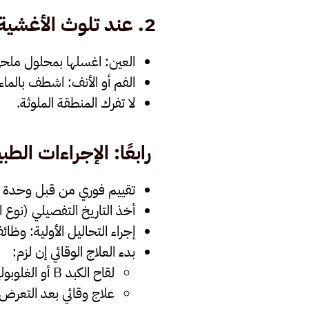
2.
عند تلوث الأغشية 
العين
: اغسلها بمحلول ملحي أو م
الفم أو الأنف
: اشطف بالماء 
لا تفرك المنطقة الملوثة
.
رابعًا: الإجراءات الطب
تقييم فوري من قبل وحدة م
أخذ التاريخ التفصيلي (نوع 
إجراء التحاليل الأولية: و
بدء العلاج الوقائي إن لزم:
لقاح الكبد B أو الغلوبولين المناعي (HBIG)
علاج وقائي بعد التعرض للـ st-Exposure Prophylaxis – PEP