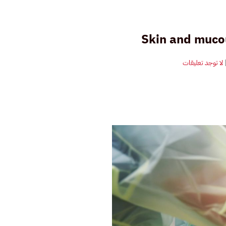
Skin and muco
على
لا توجد تعليقات
تلوث
الجلد
والغشاء
المخاطي
بالنفايات
الطبية
السائلة