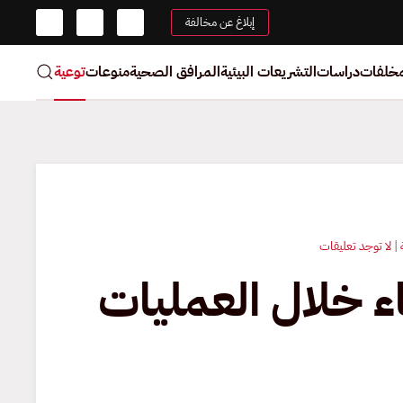
إبلاغ عن مخالفة
مخلفات
دراسات
التشريعات البيئية
المرافق الصحية
منوعات
توعية
على
|
لا توجد تعليقات
تناثر
اء خلال العمليات
الدماء
خلال
العمليات
الجراحية