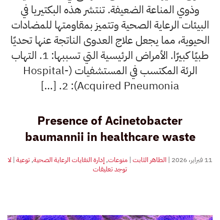
وذوي المناعة الضعيفة. تنتشر هذه البكتيريا في
البيئات الرعاية الصحية وتتميز بمقاومتها للمضادات
الحيوية، مما يجعل علاج العدوى الناتجة عنها تحديًا
طبيًا كبيرًا. الأمراض الرئيسية التي تسببها: 1. التهاب
الرئة المكتسب في المستشفيات (Hospital-
Acquired Pneumonia): 2. […]
Presence of Acinetobacter
baumannii in healthcare waste
11 فبراير، 2026
|
الطاهر الثابت
|
منوعات
,
إدارة النفايات الرعاية الصحية
,
توعية
|
لا
على
توجد تعليقات
تواجد
بكتيريا
(Acinetobacter
baumannii)
في