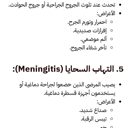
تحدث عند تلوث الجروح الجراحية أو جروح الحوادث.
الأعراض:
احمرار وتورم الجرح.
إفرازات صديدية.
ألم موضعي.
تأخر شفاء الجروح.
5.
التهاب السحايا
(Meningitis):
يصيب المرضى الذين خضعوا لجراحة دماغية أو
يستخدمون أجهزة قسطرة دماغية.
الأعراض:
صداع شديد.
تيبس الرقبة.
حمى.