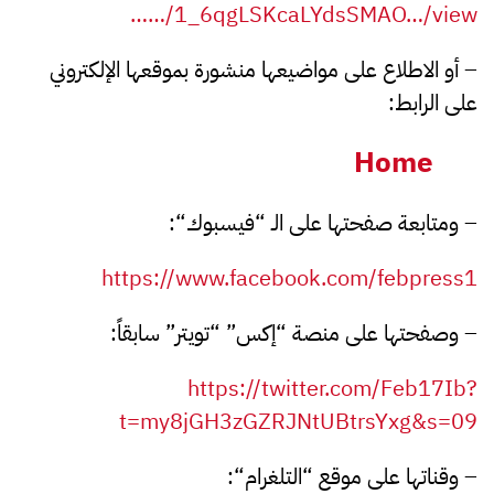
…/1_6qgLSKcaLYdsSMAO…/view…
–
أو الاطلاع على مواضيعها منشورة بموقعها الإلكتروني
على الرابط
:
Home
–
ومتابعة صفحتها على الـ “فيسبوك
“:
https://www.facebook.com/febpress1
–
وصفحتها على منصة “إكس” “تويتر” سابقاً
:
https://twitter.com/Feb17Ib?
t=my8jGH3zGZRJNtUBtrsYxg&s=09
–
وقناتها على موقع “التلغرام
“: