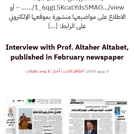
…/1_6qgLSKcaLYdsSMAO…/view… – أو
الاطلاع على مواضيعها منشورة بموقعها الإلكتروني
على الرابط: […]
Interview with Prof. Altaher Altabet,
published in February newspaper
على
2 يونيو، 2026
|
الطاهر الثابت
|
أخبار
|
لا توجد تعليقات
لقاء
بصحيفة
فبراير
مع
أ.د
الطاهر
إبراهيم
الثابت