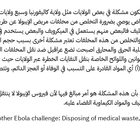
يكون مشكلة في بعض الولايات مثل ولاية كاليفورنيا وسبع ولايات
مراض يوصي بضرورة التخلص من مخلفات مريض الإيبولا عن طريق
توكليف فالبعض منهم يستعمل في الميكرويف والبعض يستخدم في
التخلص من هذه المخلفات تعتبر مشكلة أخرى بسبب حجم الكم
لية الحرق والمحارق اصبحت تضع عراقيل ضد نقل المخلفات الطبية
ين واللوائح الخاصة بنقل النفايات الخطرة عبر الولايات حيث 
(أ) أي المواد القادرة على التسبب في الوفاة أو العجز الدائم، 
ن هذه المشكلة هو أمر مبالغ فيها لأن فيروس الإيبولا لا ينتقل عب
والمواد الكيماوية القضاء عليه.
nother Ebola challenge: Disposing of medical waste