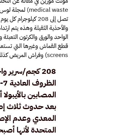
والأحذية الثقيلة وهذه يتم ارتد
الواحد والورق والكرتون التعبئ
screens) وفراش المريض كذلك في نهاية المطاف يتم التعامل معها على أنها النفايات الطبية الملوثة ويجب التخلص منها.
208 كجم/سرير و
المصابين بالأيبولا
بعد حدوث ثلاث إصا
المعدي وعدم الإص
المتحدة لأنها أصب