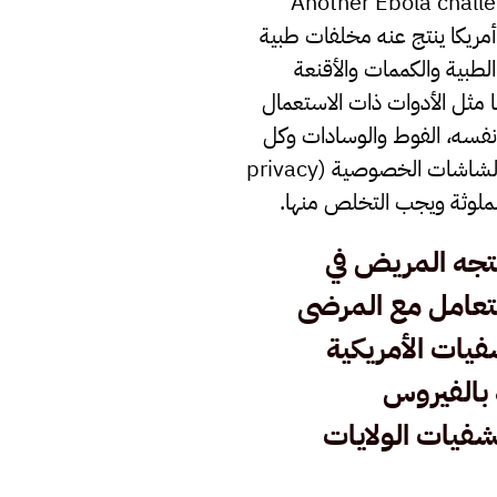
ة لمريض الإيبولا (Another Ebola challenge: Disposing of
Los Angele) أن المريض الواحد في أمريكا ينتج عنه مخلفات طبية
الملابس الطبية والكممات والأقنعة
ا مثل الأدوات ذات الاستعمال
 نفسه، الفوط والوسادات وكل
قطع القماش وغيرها التي تستعمل في تنظيف والعناية بالمرض. حتى الستائر بحجرة المريض، والشاشات الخصوصية (privacy
ينتجه المريض في
أصبح التعامل مع المرضى
فيات الأمريكية
بالفيروس
فيات الولايات