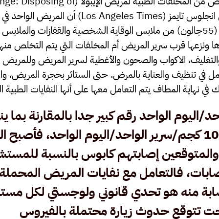
مونت مورين في مقاله عن التخلص من المخلفات الطبي
medical waste) لمجلة لوس انجلوس تايمز (s Times
تصل إلى 208 كيلوجرام كل يوم (55جالون) من ملابس الوقاية الشخصية والقفازات و
اها ونزعها قرب سرير المريض أم المخلفات التي يتم التخلص منه
ة والتغليف، الاكواب والصحون والأغطية لسرير المريض وللمريض
احد/اليوم الواحد رقم كبير جدا بالمقارنة بما 
الظروف العادية 7-10 كجم/سرير الواحد/اليوم الواحد، ف
 أوالمتوقعين إصابتهم كابوس بالنسبة للمستش
بات، فالتعامل مع نفايات المريض المحملة 
ابة منه هو تحدي قانوني ولوجستي لكل مستش
حت تتوقع حدوث زيارة محتملة بالفيروس