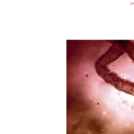
على
حد
مريض
فيروس
الإيبولا
والتخلص
من
المخلفات
الطبية
في
الولايات
المتحدة