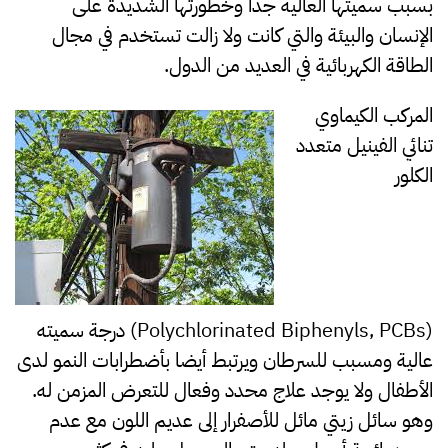
بسبب سميتها العالية جدا وخطورتها الشديدة على
الإنسان والبيئة والتي كانت ولا زالت تستخدم في مجال
الطاقة الكهربائية في العديد من الدول.
المركب الكيماوي
تنائي الفينيل متعدد
الكلور
(Polychlorinated Biphenyls, PCBs) درجة سميته
عالية ومسبب للسرطان ويرتبط أيضا بأضطرابات النمو لدى
الأطفال ولا يوجد علاج محدد وفعال للتعرض المزمن له.
وهو سائل زيتي مائل للأصفرار إلى عديم اللون مع عدم