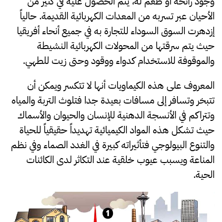
وجود رائحة أو طعم له، يتم الحصول عليه في كثير من
الأحيان عبر تسربه من المعدات الكهربائية القديمة. حالياً
إزدهرت السوق السوداء للتجارة به في جميع أنحاء أفريقيا
حيث يتم سرقتها من المحولات الكهربائية النشيطة
والموقوفة للاستخدام كدواء ووقود وحتى زيت للطهي.
المعروف على هذه الكيماويات أنها لا تتكسر ويمكن أن
تتبخر وتسافر إلى مسافات بعيدة جدا فتلوث التربة والمياه
وتتراكم في الأنسجة الدهنية للإنسان والحيوان والأسماك
حيث تشكل هذه المواد الكيميائية تهديداً حقيقياً للحياة
والتنوع البيولوجي فتأثيراته كبيرة في الغدد الصماء وفي نظم
المناعة ويسبب عيوب خلقية عند التكاثر لدى الكائنات
الحية.