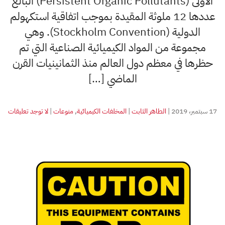
الأولى (Persistent Organic Pollutants) البالغ
عددها 12 ملوثة المقيدة بموجب اتفاقية استكهولم
الدولية (Stockholm Convention). وهي
مجموعة من المواد الكيميائية الصناعية التي تم
حظرها في معظم دول العالم منذ الثمانينيات القرن
الماضي […]
على
17 سبتمبر، 2019
|
الطاهر الثابت
|
المخلفات الكيميائية
,
منوعات
|
لا توجد تعليقات
إزده
سو
سود
في
المت
بالن
الكي
الس