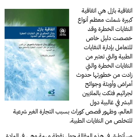
اتفاقية بازل هي اتفاقية
كبيرة شملت معظم أنواع
النفايات الخطرة وقد
خصصت دليل خاص
للتعامل بإدارة النفايات
الطبية والتي تعتبر من
النفايات الخطرة والتي
زادت من خطورتها حدوث
أمراض وأوبئة وجوائح
لجراثيم فتكت بالملايين
البشر في غالبية دول
العالم، وظهور قصص كوراث بسبب التجارة الغير شرعية
للتخلص من النفايات الطبية.
وسأتطرق في هذه المقالة حول نقطة مهمة وهي في المادة