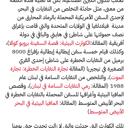
كمكب للدول الكبرى الصناعية، بكل ما تعنيه هذه الكلمة
من معنى، مثل حادثة التخلص من النفايات في البحر،
لإحدى السفن الأمريكية المحملة بالرماد المحارق من
مدينة فيلادلفيا في الولايات المتحدة والتي قامت بإغراق
نصف حمولتها على شاطئ في هايتي والباقي في دولة
أفريقية (المقالة:
الكوارث البيئية: قصة السفينة بروبو كوالا
)،
وكذلك قيام خمسة سفن إيطالية إيطالية بإفراغ 8000
برميل من النفايات الخطرة على شاطئ إحدى القري
الصغيرة في نيجيريا (المقالة
تجارة النفايات الخطرة: تجارة
الموت
)، والتلخص من النفايات السامة في لبنان عام
1988 (المقالة:
رمي النفايات السامة في لبنان
)، وقصص
المافيا البيئية وأغراقها للسفن المحملة بالنفايات الخطرة في
البحر الأبيض المتوسط (المقالة:
المافيا البيئية في البحر
الأبيض المتوسط
)
تلك الكوارث التي حدثت والتي لا زالت تحدث حتى يومنا