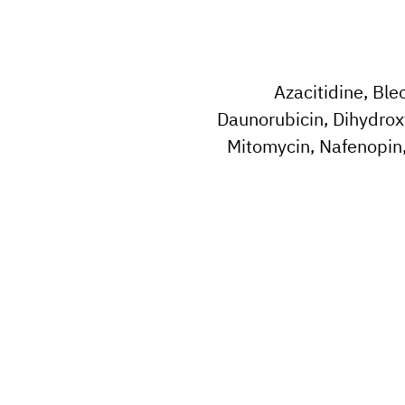
Azacitidine, Ble
Daunorubicin, Dihydroxy
Mitomycin, Nafenopin,