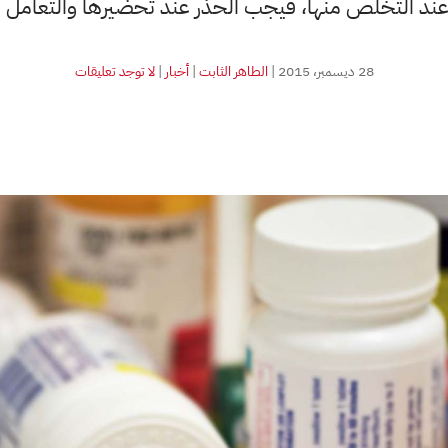
ند التخلص منها، فيجب الحذر عند تحضيرها والتعامل م
على
28 ديسمبر، 2015
|
الطاهر الثابت
|
أخبار
|
لا توجد تعليقات
المخلفات
الطبية
للأدوية
السامة
بمراكز
وأقسام
علاج
الأورام