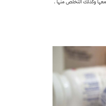
عها وكذلك التخلص منها .