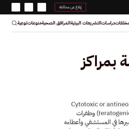
إبلاغ عن مخالفة
مخلفات
دراسات
التشريعات البيئية
المرافق الصحية
منوعات
توعية
 بمراكز
ية المستعملة لعلاح الأمراض السرطانية والأورام (Cytotoxic or antineoplastic
drugs) من أخطر أنواع المخلفات الطبية لمقدرتها الكبيرة في أحداث تشوهات (teratogenic) وطفرات
خطورتها مند تحضيرها في المستشفي وأعطاءه