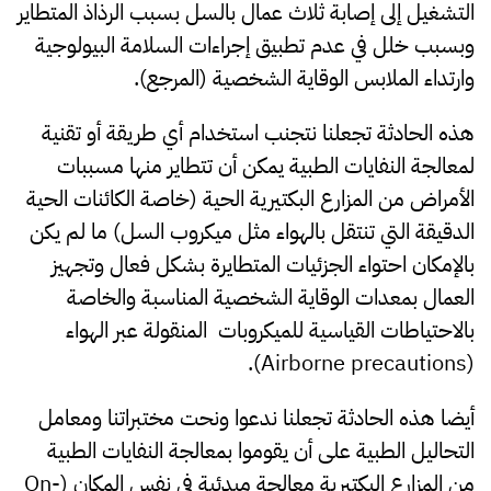
التشغيل إلى إصابة ثلاث عمال بالسل بسبب الرذاذ المتطاير
وبسبب خلل في عدم تطبيق إجراءات السلامة البيولوجية
وارتداء الملابس الوقاية الشخصية (المرجع).
هذه الحادثة تجعلنا نتجنب استخدام أي طريقة أو تقنية
لمعالجة النفايات الطبية يمكن أن تتطاير منها مسببات
الأمراض من المزارع البكتيرية الحية (خاصة الكائنات الحية
الدقيقة التي تنتقل بالهواء مثل ميكروب السل) ما لم يكن
بالإمكان احتواء الجزئيات المتطايرة بشكل فعال وتجهيز
العمال بمعدات الوقاية الشخصية المناسبة والخاصة
بالاحتياطات القياسية للميكروبات المنقولة عبر الهواء
(Airborne precautions).
أيضا هذه الحادثة تجعلنا ندعوا ونحت مختبراتنا ومعامل
التحاليل الطبية على أن يقوموا بمعالجة النفايات الطبية
من المزارع البكتيرية معالجة مبدئية في نفس المكان (On-