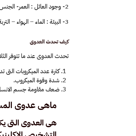
2- وجود العائل : العمر- الجنس- التغذية- الأمراض المزمنة – المكان الذى اصيب به – المهنة – السكن- الثقافة .
3- البيئة : الماء – الهواء – التربة – الغذاء
كيف تحدث العدوى
تحدث العدوى عند ما تتوفر الثلاث
كثرة عدد الميكروبات التى 
شدة وقوة الميكروب.
ضعف مقاومة جسم الانسان
ماهى عدوى الم
هى العدوى التى ي
التشخيص الاكليني