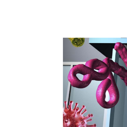
ى
تشفيات