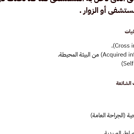
تشفى أو الزوار .
يات
الشائعة
ية (الجراحة العامة)
صاطر الوريدية .