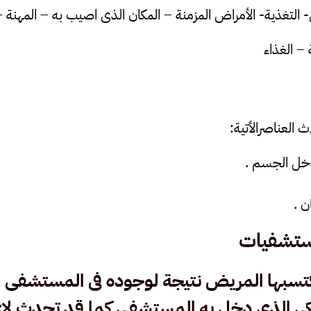
 العناصرالأتية:
تدخل الجسم .
 .
ستشفيات
كتسبها المريض نتيجة لوجوده فى المستشفى
كى الذى دخل به المستشفى كما قد تحدث لا