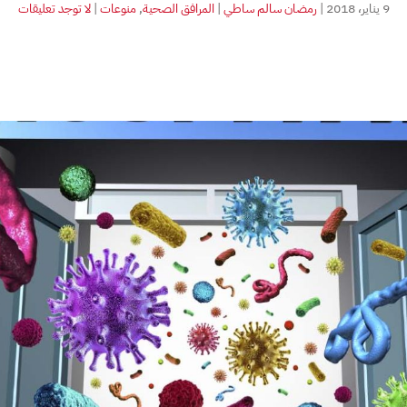
على
9 يناير، 2018
|
رمضان سالم ساطي
|
المرافق الصحية
,
منوعات
|
لا توجد تعليقات
عدو
المس