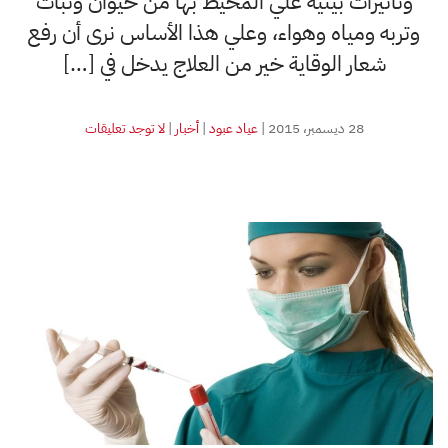
وتأثيرات بيئية علي المحيط بها من حيوان ونبات
وتربه ومياه وهواء، وعلي هذا الأساس نرى أن رفع
شعار الوقاية خير من العلاج يدخل في […]
على
28 ديسمبر، 2015
|
عياد عبود
|
أخبار
|
لا توجد تعليقات
ما
يتولد
وينتج
من
المخلفات
الطبية
كفيل
بإحداث
أمراض
أخرى