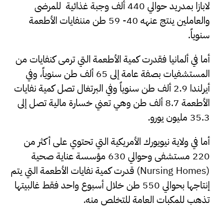
لابازا بمدريد حوالي 440 ألف وجبة غذائية للمرضى
والعاملين ينتج عنهه 40- 59 طن مننفايات الأطعمة
سنوياً.
أما في ألمانيا فقدرت كمية الأطعمة التي ترمى كنفايات من
المستشفيات بصفة عامة إلى 65 ألف طن سنوياً، وفي
أيرلندا 2.9 ألف طن سنوياً وفي البرتغال تصل كمية نفايات
الأطعمة 8.7 ألف طن وهي تعني خسارة مالية تصل إلى
35.3 مليون يورو.
أما في ولاية نيويورك الأمريكية التي تحتوي على أكثر من
220 مستشفى وحوالي 630 مؤسسة عناية صحية
(Nursing Homes) قدرت كمية نفايات الأطعمة التي يتم
إنتاجها بحوالي 550 طن خلال أسبوع واحد فقط غالبيتها
تذهب للمكبات العامة للتخلص منه.