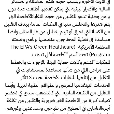
في الأونة الأخيرة وبسبب حجم هذه المشكلة والخسائر
المالية والأضرار البيئيةالتي يمكن تفاديها أطلقت عدة دول
برامج وطنية تدعو للتقليل من حجم النفاياتالأطعمة التي
يتم هدرها والتخلص منها في المكبات العامة بهدف التقليل
من الكمياتالتي تحرق أو تردم لتقليل من غاز الميثان وايضا
مساعدة في تغذية المحتاجين. منضمنها برنامج وضعته
المنظمة الأمريكية (The EPA’s Green Healthcare
Program) تحت أسم “أطعمة أقل تذهب
للمكبات”لدعم وكالات حماية البيئة بالإجراءات والخطط
على مراحل التي من شأنها مساعدةالمستشفيات في
التقليل من إنتاجها للنفايات الأطعمة بحيت لا تتأثر
الخدمات التيتقدمها للمرضى والطواقم الطبية لديها. وأيضا
التقليل من التكلفة المادية التي كانتتذهب سدى في تحضير
كميات كبيرة من الأطعمة الغير ضرورية والتقليل من تكلفة
أجرةالعاملين في المطبخ من طباخين ومساعدين وغيرهم.