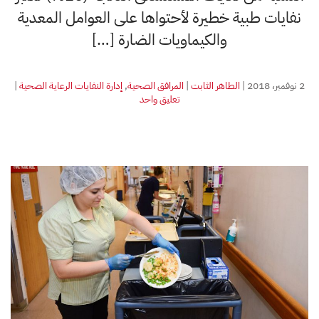
نفايات طبية خطيرة لأحتواها على العوامل المعدية
والكيماويات الضارة […]
2 نوفمبر، 2018
|
الطاهر الثابت
|
المرافق الصحية
,
إدارة النفايات الرعاية الصحية
|
على
تعليق واحد
نفايات
الأطعمة
في
المستشفيات