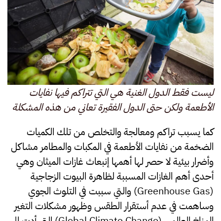
ليست فقط الدول الغنية هي التي تتراكم فيها نفايات
الأطعمة ولكن حتى الدول الفقيرة تعاني من هذه المشكلة
كما يسبب تراكم ومعالجة والتخلص من تلك الكميات
الضخمة من نفايات الأطعمة في المكبات والمطامر مشاكل
وأضرار بيئية لا حصر لها أهمها إنبعاث غازات الميثان وهي
أحدى أهم الغازات المسببة لظاهرة البيوت الزجاجية
(Greenhouse Gas) والتي سببت في التلوث الجوي
وساهمت في عدم أستقرار الطقس وظهور مشكلات التغير
المناخ العالمي (Global Climate Change) التي أدت إلى