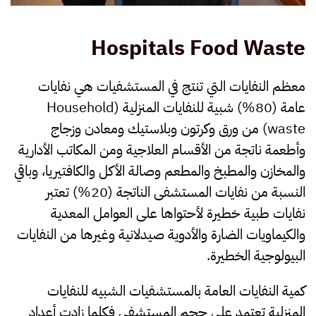
Hospitals Food Waste
معظم النفايات التي تنتج في المستشفيات هي نفايات
عامة (80%) شبية للنفايات المنزلية (Household
waste) من ورق وكرتون وبلاستيك ومعادن وزجاج
وأطعمة ناتجة من الأقسام العلاجية ومن المكاتب الأدارية
والمخازن والمطبخ والمطعم وصالة الأكل والكافتيريا، وباقي
النسبة من نفايات المستشفى الناتجة (20%) تعتبر
نفايات طبية خطيرة لأحتواها على العوامل المعدية
والكيماويات الضارة والأدوية صيدلانية وغيرها من النفايات
البيولوجية الخطيرة.
كمية النفايات العامة بالمستشفيات الشبيه للنفايات
المنزلية تعتمد على حجم المستشفى فكلما زادت أعداد